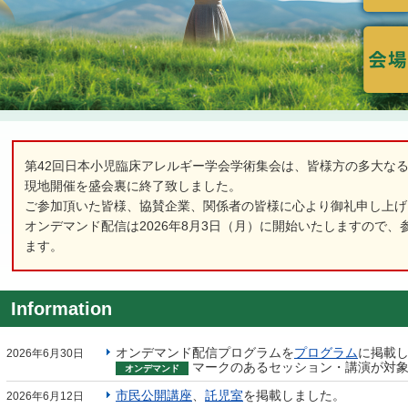
第42回日本小児臨床アレルギー学会学術集会は、皆様方の多大な
現地開催を盛会裏に終了致しました。
ご参加頂いた皆様、協賛企業、関係者の皆様に心より御礼申し上げ
オンデマンド配信は2026年8月3日（月）に開始いたしますので
ます。
Information
オンデマンド配信プログラムを
プログラム
に掲載
2026年6月30日
マークのあるセッション・講演が対象
オンデマンド
市民公開講座
、
託児室
を掲載しました。
2026年6月12日