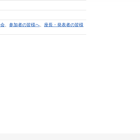
験会
、
参加者の皆様へ
、
座長・発表者の皆様
ました。
ービス停止のお知らせ
土曜日） 17:00（21時間停止予定）
、上記時間帯でUMINサーバのホームページ
すが、ご留意の程お願いいたします。